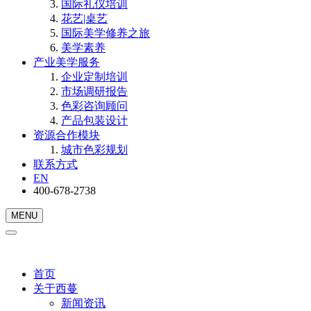
国际礼仪培训
花艺|桌艺
国际美学修养之旅
美学素养
产业美学服务
企业定制培训
市场调研报告
色彩咨询顾问
​​产品包装设计
资源合作模块
城市色彩规划
联系方式
EN
400-678-2738
MENU
首页
关于西蔓
新闻资讯